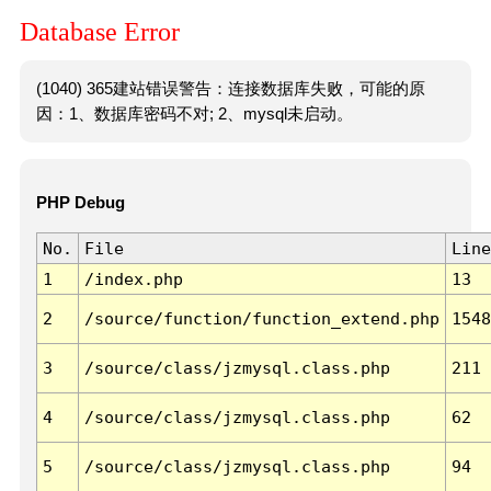
Database Error
(1040) 365建站错误警告：连接数据库失败，可能的原
因：1、数据库密码不对; 2、mysql未启动。
PHP Debug
No.
File
Line
1
/index.php
13
2
/source/function/function_extend.php
1548
3
/source/class/jzmysql.class.php
211
4
/source/class/jzmysql.class.php
62
5
/source/class/jzmysql.class.php
94