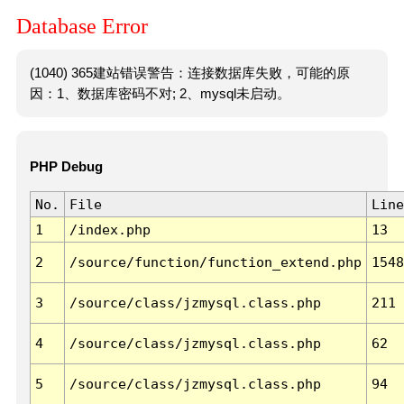
Database Error
(1040) 365建站错误警告：连接数据库失败，可能的原
因：1、数据库密码不对; 2、mysql未启动。
PHP Debug
No.
File
Line
1
/index.php
13
2
/source/function/function_extend.php
1548
3
/source/class/jzmysql.class.php
211
4
/source/class/jzmysql.class.php
62
5
/source/class/jzmysql.class.php
94