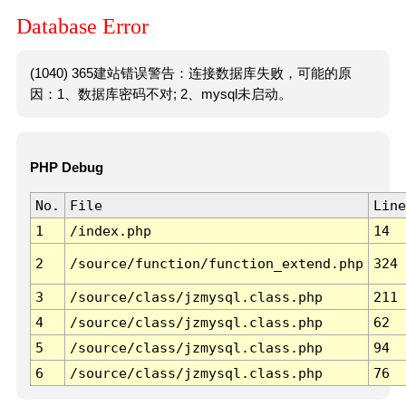
Database Error
(1040) 365建站错误警告：连接数据库失败，可能的原
因：1、数据库密码不对; 2、mysql未启动。
PHP Debug
No.
File
Line
1
/index.php
14
2
/source/function/function_extend.php
324
3
/source/class/jzmysql.class.php
211
4
/source/class/jzmysql.class.php
62
5
/source/class/jzmysql.class.php
94
6
/source/class/jzmysql.class.php
76