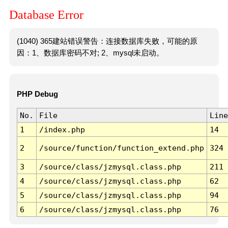
Database Error
(1040) 365建站错误警告：连接数据库失败，可能的原
因：1、数据库密码不对; 2、mysql未启动。
PHP Debug
No.
File
Line
1
/index.php
14
2
/source/function/function_extend.php
324
3
/source/class/jzmysql.class.php
211
4
/source/class/jzmysql.class.php
62
5
/source/class/jzmysql.class.php
94
6
/source/class/jzmysql.class.php
76