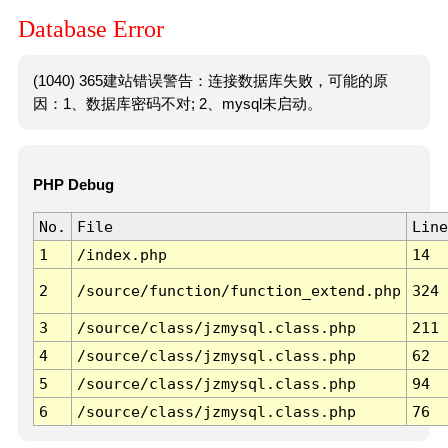
Database Error
(1040) 365建站错误警告：连接数据库失败，可能的原
因：1、数据库密码不对; 2、mysql未启动。
PHP Debug
No.
File
Line
1
/index.php
14
2
/source/function/function_extend.php
324
3
/source/class/jzmysql.class.php
211
4
/source/class/jzmysql.class.php
62
5
/source/class/jzmysql.class.php
94
6
/source/class/jzmysql.class.php
76