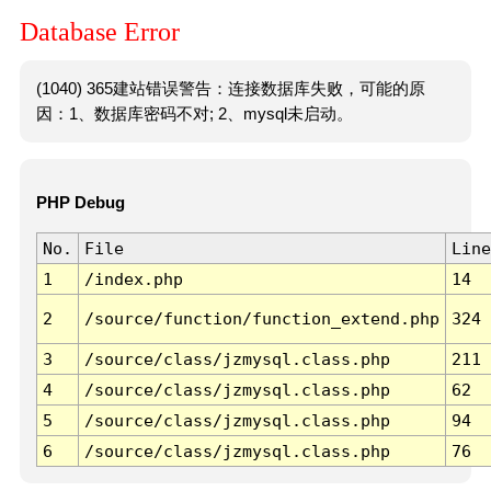
Database Error
(1040) 365建站错误警告：连接数据库失败，可能的原
因：1、数据库密码不对; 2、mysql未启动。
PHP Debug
No.
File
Line
1
/index.php
14
2
/source/function/function_extend.php
324
3
/source/class/jzmysql.class.php
211
4
/source/class/jzmysql.class.php
62
5
/source/class/jzmysql.class.php
94
6
/source/class/jzmysql.class.php
76