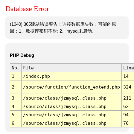
Database Error
(1040) 365建站错误警告：连接数据库失败，可能的原
因：1、数据库密码不对; 2、mysql未启动。
PHP Debug
No.
File
Line
1
/index.php
14
2
/source/function/function_extend.php
324
3
/source/class/jzmysql.class.php
211
4
/source/class/jzmysql.class.php
62
5
/source/class/jzmysql.class.php
94
6
/source/class/jzmysql.class.php
76