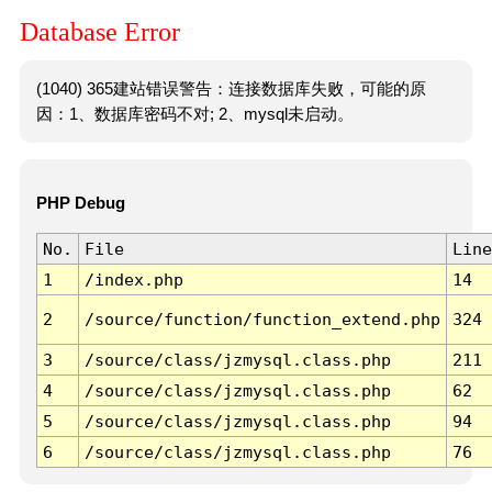
Database Error
(1040) 365建站错误警告：连接数据库失败，可能的原
因：1、数据库密码不对; 2、mysql未启动。
PHP Debug
No.
File
Line
1
/index.php
14
2
/source/function/function_extend.php
324
3
/source/class/jzmysql.class.php
211
4
/source/class/jzmysql.class.php
62
5
/source/class/jzmysql.class.php
94
6
/source/class/jzmysql.class.php
76