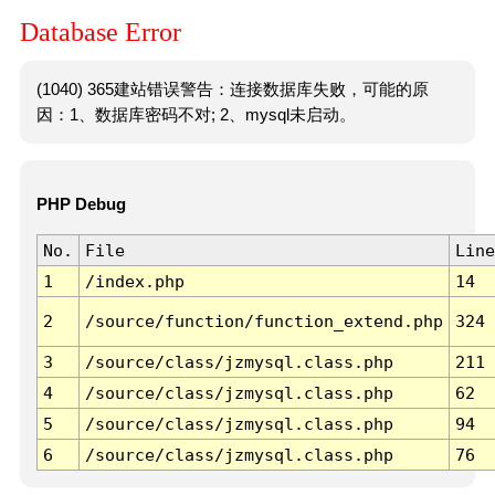
Database Error
(1040) 365建站错误警告：连接数据库失败，可能的原
因：1、数据库密码不对; 2、mysql未启动。
PHP Debug
No.
File
Line
1
/index.php
14
2
/source/function/function_extend.php
324
3
/source/class/jzmysql.class.php
211
4
/source/class/jzmysql.class.php
62
5
/source/class/jzmysql.class.php
94
6
/source/class/jzmysql.class.php
76