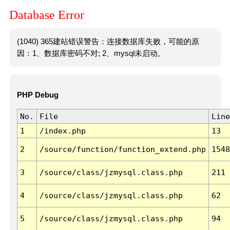
Database Error
(1040) 365建站错误警告：连接数据库失败，可能的原
因：1、数据库密码不对; 2、mysql未启动。
PHP Debug
No.
File
Line
1
/index.php
13
2
/source/function/function_extend.php
1548
3
/source/class/jzmysql.class.php
211
4
/source/class/jzmysql.class.php
62
5
/source/class/jzmysql.class.php
94