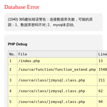
Database Error
(1040) 365建站错误警告：连接数据库失败，可能的原
因：1、数据库密码不对; 2、mysql未启动。
PHP Debug
No.
File
Line
1
/index.php
13
2
/source/function/function_extend.php
1548
3
/source/class/jzmysql.class.php
211
4
/source/class/jzmysql.class.php
62
5
/source/class/jzmysql.class.php
94