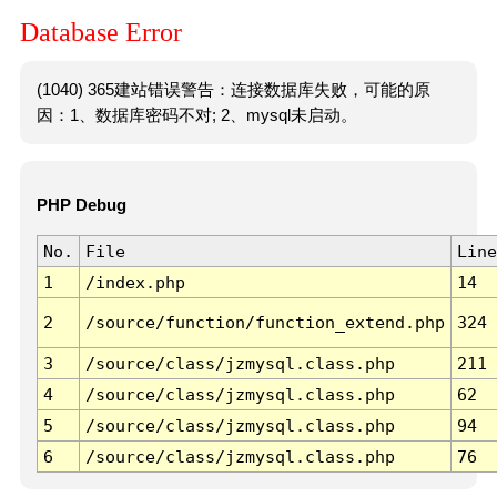
Database Error
(1040) 365建站错误警告：连接数据库失败，可能的原
因：1、数据库密码不对; 2、mysql未启动。
PHP Debug
No.
File
Line
1
/index.php
14
2
/source/function/function_extend.php
324
3
/source/class/jzmysql.class.php
211
4
/source/class/jzmysql.class.php
62
5
/source/class/jzmysql.class.php
94
6
/source/class/jzmysql.class.php
76