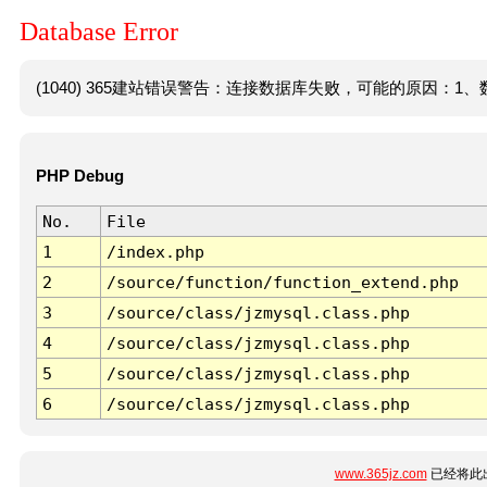
Database Error
(1040) 365建站错误警告：连接数据库失败，可能的原因：1、数
PHP Debug
No.
File
1
/index.php
2
/source/function/function_extend.php
3
/source/class/jzmysql.class.php
4
/source/class/jzmysql.class.php
5
/source/class/jzmysql.class.php
6
/source/class/jzmysql.class.php
www.365jz.com
已经将此