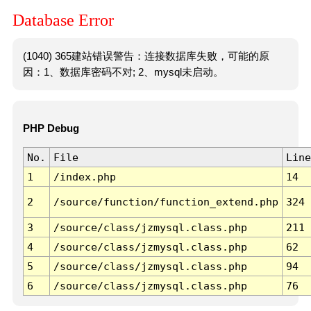
Database Error
(1040) 365建站错误警告：连接数据库失败，可能的原
因：1、数据库密码不对; 2、mysql未启动。
PHP Debug
No.
File
Line
1
/index.php
14
2
/source/function/function_extend.php
324
3
/source/class/jzmysql.class.php
211
4
/source/class/jzmysql.class.php
62
5
/source/class/jzmysql.class.php
94
6
/source/class/jzmysql.class.php
76