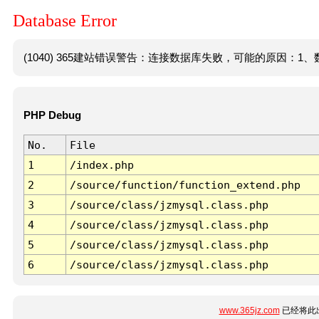
Database Error
(1040) 365建站错误警告：连接数据库失败，可能的原因：1、数
PHP Debug
No.
File
1
/index.php
2
/source/function/function_extend.php
3
/source/class/jzmysql.class.php
4
/source/class/jzmysql.class.php
5
/source/class/jzmysql.class.php
6
/source/class/jzmysql.class.php
www.365jz.com
已经将此