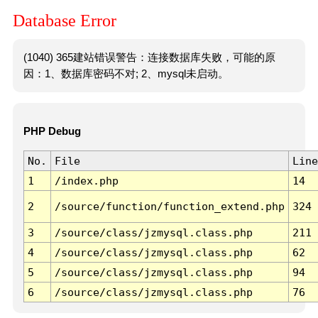
Database Error
(1040) 365建站错误警告：连接数据库失败，可能的原
因：1、数据库密码不对; 2、mysql未启动。
PHP Debug
No.
File
Line
1
/index.php
14
2
/source/function/function_extend.php
324
3
/source/class/jzmysql.class.php
211
4
/source/class/jzmysql.class.php
62
5
/source/class/jzmysql.class.php
94
6
/source/class/jzmysql.class.php
76