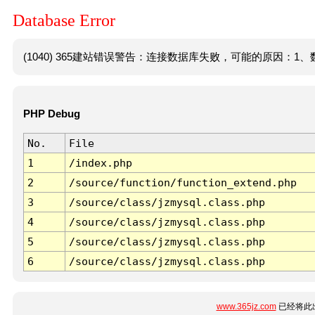
Database Error
(1040) 365建站错误警告：连接数据库失败，可能的原因：1、数
PHP Debug
No.
File
1
/index.php
2
/source/function/function_extend.php
3
/source/class/jzmysql.class.php
4
/source/class/jzmysql.class.php
5
/source/class/jzmysql.class.php
6
/source/class/jzmysql.class.php
www.365jz.com
已经将此