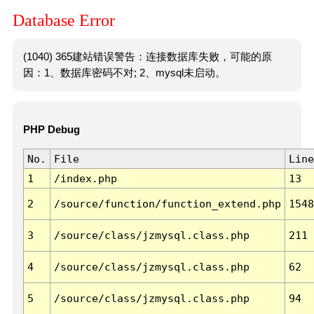
Database Error
(1040) 365建站错误警告：连接数据库失败，可能的原
因：1、数据库密码不对; 2、mysql未启动。
PHP Debug
No.
File
Line
1
/index.php
13
2
/source/function/function_extend.php
1548
3
/source/class/jzmysql.class.php
211
4
/source/class/jzmysql.class.php
62
5
/source/class/jzmysql.class.php
94