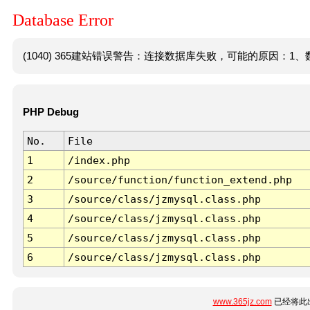
Database Error
(1040) 365建站错误警告：连接数据库失败，可能的原因：1、数
PHP Debug
No.
File
1
/index.php
2
/source/function/function_extend.php
3
/source/class/jzmysql.class.php
4
/source/class/jzmysql.class.php
5
/source/class/jzmysql.class.php
6
/source/class/jzmysql.class.php
www.365jz.com
已经将此