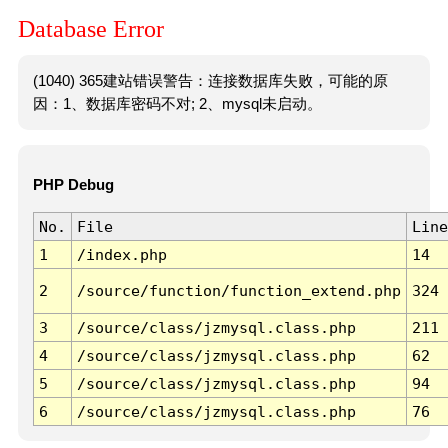
Database Error
(1040) 365建站错误警告：连接数据库失败，可能的原
因：1、数据库密码不对; 2、mysql未启动。
PHP Debug
No.
File
Line
1
/index.php
14
2
/source/function/function_extend.php
324
3
/source/class/jzmysql.class.php
211
4
/source/class/jzmysql.class.php
62
5
/source/class/jzmysql.class.php
94
6
/source/class/jzmysql.class.php
76