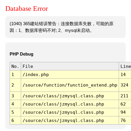
Database Error
(1040) 365建站错误警告：连接数据库失败，可能的原
因：1、数据库密码不对; 2、mysql未启动。
PHP Debug
No.
File
Line
1
/index.php
14
2
/source/function/function_extend.php
324
3
/source/class/jzmysql.class.php
211
4
/source/class/jzmysql.class.php
62
5
/source/class/jzmysql.class.php
94
6
/source/class/jzmysql.class.php
76