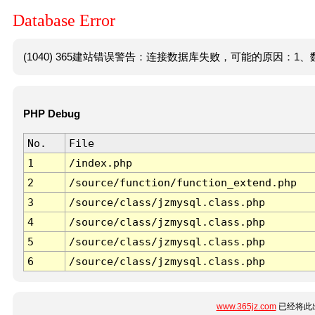
Database Error
(1040) 365建站错误警告：连接数据库失败，可能的原因：1、数
PHP Debug
No.
File
1
/index.php
2
/source/function/function_extend.php
3
/source/class/jzmysql.class.php
4
/source/class/jzmysql.class.php
5
/source/class/jzmysql.class.php
6
/source/class/jzmysql.class.php
www.365jz.com
已经将此