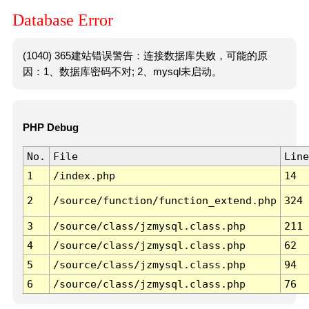
Database Error
(1040) 365建站错误警告：连接数据库失败，可能的原
因：1、数据库密码不对; 2、mysql未启动。
PHP Debug
No.
File
Line
1
/index.php
14
2
/source/function/function_extend.php
324
3
/source/class/jzmysql.class.php
211
4
/source/class/jzmysql.class.php
62
5
/source/class/jzmysql.class.php
94
6
/source/class/jzmysql.class.php
76