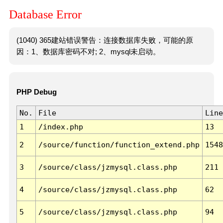
Database Error
(1040) 365建站错误警告：连接数据库失败，可能的原
因：1、数据库密码不对; 2、mysql未启动。
PHP Debug
No.
File
Line
1
/index.php
13
2
/source/function/function_extend.php
1548
3
/source/class/jzmysql.class.php
211
4
/source/class/jzmysql.class.php
62
5
/source/class/jzmysql.class.php
94