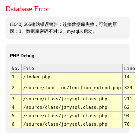
Database Error
(1040) 365建站错误警告：连接数据库失败，可能的原
因：1、数据库密码不对; 2、mysql未启动。
PHP Debug
No.
File
Line
1
/index.php
14
2
/source/function/function_extend.php
324
3
/source/class/jzmysql.class.php
211
4
/source/class/jzmysql.class.php
62
5
/source/class/jzmysql.class.php
94
6
/source/class/jzmysql.class.php
76