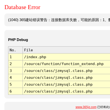
Database Error
(1040) 365建站错误警告：连接数据库失败，可能的原因：1、数
PHP Debug
No.
File
1
/index.php
2
/source/function/function_extend.php
3
/source/class/jzmysql.class.php
4
/source/class/jzmysql.class.php
5
/source/class/jzmysql.class.php
6
/source/class/jzmysql.class.php
www.365jz.com
已经将此