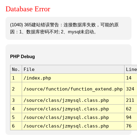
Database Error
(1040) 365建站错误警告：连接数据库失败，可能的原
因：1、数据库密码不对; 2、mysql未启动。
PHP Debug
No.
File
Line
1
/index.php
14
2
/source/function/function_extend.php
324
3
/source/class/jzmysql.class.php
211
4
/source/class/jzmysql.class.php
62
5
/source/class/jzmysql.class.php
94
6
/source/class/jzmysql.class.php
76