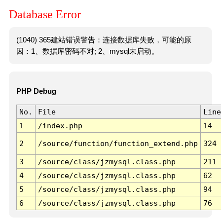
Database Error
(1040) 365建站错误警告：连接数据库失败，可能的原
因：1、数据库密码不对; 2、mysql未启动。
PHP Debug
No.
File
Line
1
/index.php
14
2
/source/function/function_extend.php
324
3
/source/class/jzmysql.class.php
211
4
/source/class/jzmysql.class.php
62
5
/source/class/jzmysql.class.php
94
6
/source/class/jzmysql.class.php
76