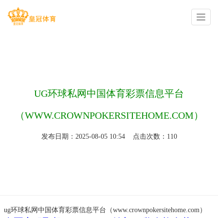
你的位置：
皇冠博彩
>
皇冠现金盘
>
UG环球私网中国体育彩票信息平台
（WWW.CROWNPOKERSITEHOME.COM）
发布日期：2025-08-05 10:54 点击次数：110
ug环球私网中国体育彩票信息平台（www.crownpokersitehome.com）