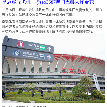
皇冠客服飞机：@seo3687澳门巴黎人炸金花
12月26日，跟着白云站插足使用，由广州地铁集团负责修复的广州白
云（棠溪）站详细交通关节一体化技俩同步启用。
皇冠体育博彩网站一直以来注重用户体验和博彩服务质量，为广大博
彩爱好者提供多种多样的博彩游戏和赛事直播，以及专业的博彩攻略
和技巧分享，让用户能够更好地了解博彩知识和提高博彩技巧。