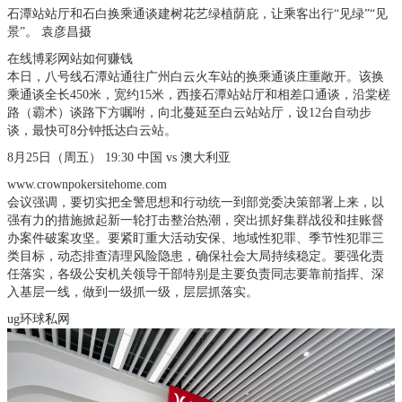
石潭站站厅和石白换乘通谈建树花艺绿植荫庇，让乘客出行“见绿”“见
景”。 袁彦昌摄
在线博彩网站如何赚钱
本日，八号线石潭站通往广州白云火车站的换乘通谈庄重敞开。该换
乘通谈全长450米，宽约15米，西接石潭站站厅和相差口通谈，沿棠槎
路（霸术）谈路下方嘱咐，向北蔓延至白云站站厅，设12台自动步
谈，最快可8分钟抵达白云站。
8月25日（周五） 19:30 中国 vs 澳大利亚
www.crownpokersitehome.com
会议强调，要切实把全警思想和行动统一到部党委决策部署上来，以
强有力的措施掀起新一轮打击整治热潮，突出抓好集群战役和挂账督
办案件破案攻坚。要紧盯重大活动安保、地域性犯罪、季节性犯罪三
类目标，动态排查清理风险隐患，确保社会大局持续稳定。要强化责
任落实，各级公安机关领导干部特别是主要负责同志要靠前指挥、深
入基层一线，做到一级抓一级，层层抓落实。
ug环球私网