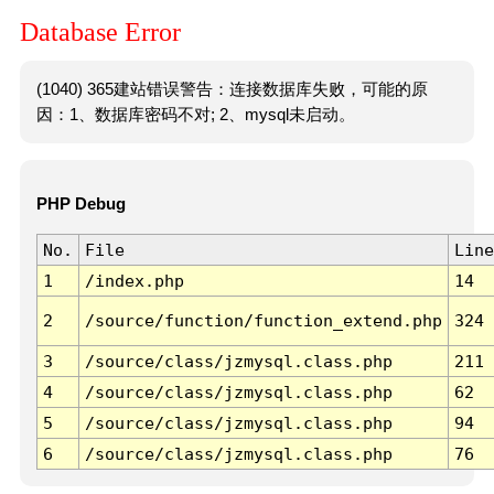
Database Error
(1040) 365建站错误警告：连接数据库失败，可能的原
因：1、数据库密码不对; 2、mysql未启动。
PHP Debug
No.
File
Line
1
/index.php
14
2
/source/function/function_extend.php
324
3
/source/class/jzmysql.class.php
211
4
/source/class/jzmysql.class.php
62
5
/source/class/jzmysql.class.php
94
6
/source/class/jzmysql.class.php
76