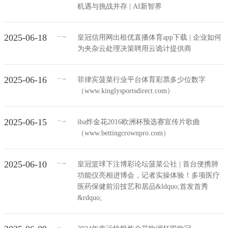
机遇与挑战并存 | AI新智界
→
2025-06-18
--
皇冠信用网出租优直播体育app下载 | 企业如何
为夹杂云处理决策聘用云诡计提供商
→
2025-06-16
--
菲律宾菠菜行业平台体育彩票多少位数字
（www.kinglysportsdirect.com）
→
2025-06-15
--
iba炸金花2016欧洲杯预选赛宣传片歌曲
（www.bettingcrownpro.com）
→
2025-06-10
--
皇冠篮球下注博彩论坛菠菜公社 | 首台便携肺
功能仪亮相进博会，记者实操体验！多项医疗
医药保健前沿技艺和居品&ldquo;首发首秀
&rdquo;
→
--