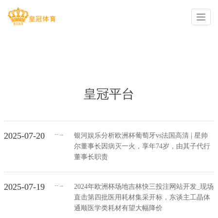
皇冠平台
你的位置：
皇冠博彩
>
皇冠平台
>
→
2025-07-20
--
银河娱乐分析欧洲杯葡萄牙vs法国高清 | 星帅
尔董事长因病灭一火，享年74岁，由其子代行
董事长职责
→
2025-07-19
--
2024年欧洲杯场地吉林快三投注网站开发_现场
直击第四批医用耗材集采开标，东谈主工晶体
通顺医学类耗材有望大幅降价