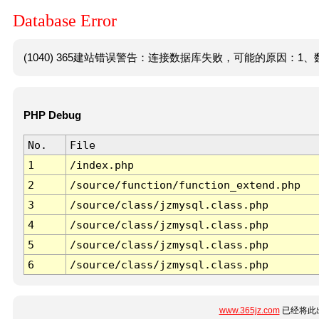
Database Error
(1040) 365建站错误警告：连接数据库失败，可能的原因：1、数
PHP Debug
No.
File
1
/index.php
2
/source/function/function_extend.php
3
/source/class/jzmysql.class.php
4
/source/class/jzmysql.class.php
5
/source/class/jzmysql.class.php
6
/source/class/jzmysql.class.php
www.365jz.com
已经将此