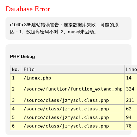
Database Error
(1040) 365建站错误警告：连接数据库失败，可能的原
因：1、数据库密码不对; 2、mysql未启动。
PHP Debug
No.
File
Line
1
/index.php
14
2
/source/function/function_extend.php
324
3
/source/class/jzmysql.class.php
211
4
/source/class/jzmysql.class.php
62
5
/source/class/jzmysql.class.php
94
6
/source/class/jzmysql.class.php
76