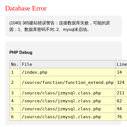
Database Error
(1040) 365建站错误警告：连接数据库失败，可能的原
因：1、数据库密码不对; 2、mysql未启动。
PHP Debug
No.
File
Line
1
/index.php
14
2
/source/function/function_extend.php
324
3
/source/class/jzmysql.class.php
211
4
/source/class/jzmysql.class.php
62
5
/source/class/jzmysql.class.php
94
6
/source/class/jzmysql.class.php
76