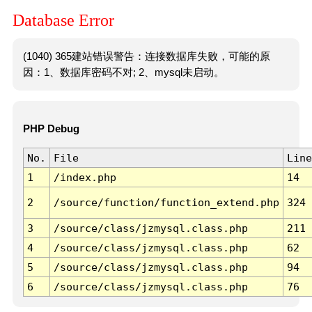
Database Error
(1040) 365建站错误警告：连接数据库失败，可能的原
因：1、数据库密码不对; 2、mysql未启动。
PHP Debug
No.
File
Line
1
/index.php
14
2
/source/function/function_extend.php
324
3
/source/class/jzmysql.class.php
211
4
/source/class/jzmysql.class.php
62
5
/source/class/jzmysql.class.php
94
6
/source/class/jzmysql.class.php
76