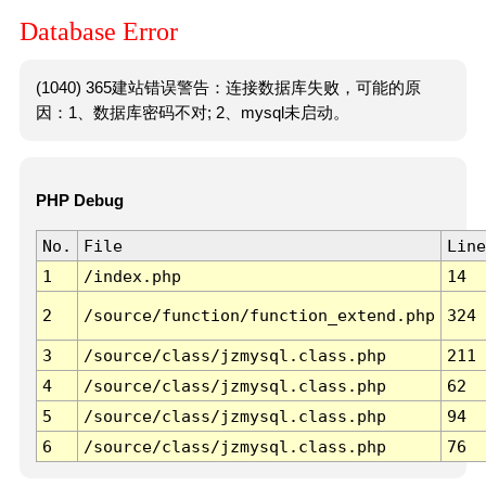
Database Error
(1040) 365建站错误警告：连接数据库失败，可能的原
因：1、数据库密码不对; 2、mysql未启动。
PHP Debug
No.
File
Line
1
/index.php
14
2
/source/function/function_extend.php
324
3
/source/class/jzmysql.class.php
211
4
/source/class/jzmysql.class.php
62
5
/source/class/jzmysql.class.php
94
6
/source/class/jzmysql.class.php
76