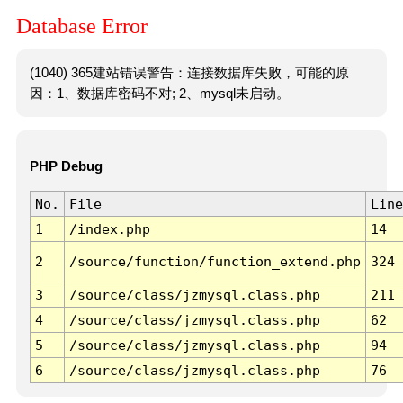
Database Error
(1040) 365建站错误警告：连接数据库失败，可能的原
因：1、数据库密码不对; 2、mysql未启动。
PHP Debug
No.
File
Line
1
/index.php
14
2
/source/function/function_extend.php
324
3
/source/class/jzmysql.class.php
211
4
/source/class/jzmysql.class.php
62
5
/source/class/jzmysql.class.php
94
6
/source/class/jzmysql.class.php
76