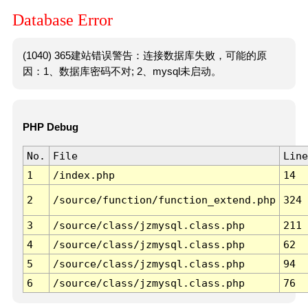
Database Error
(1040) 365建站错误警告：连接数据库失败，可能的原
因：1、数据库密码不对; 2、mysql未启动。
PHP Debug
No.
File
Line
1
/index.php
14
2
/source/function/function_extend.php
324
3
/source/class/jzmysql.class.php
211
4
/source/class/jzmysql.class.php
62
5
/source/class/jzmysql.class.php
94
6
/source/class/jzmysql.class.php
76