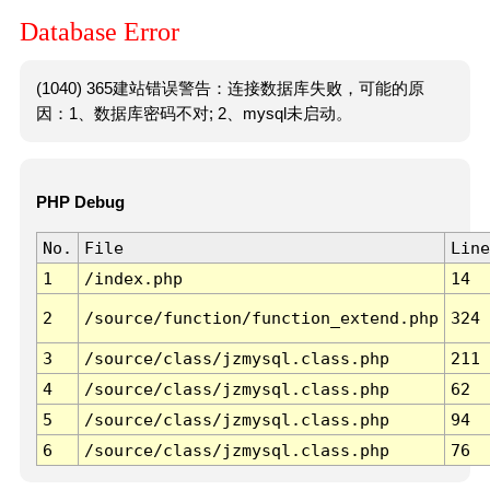
Database Error
(1040) 365建站错误警告：连接数据库失败，可能的原
因：1、数据库密码不对; 2、mysql未启动。
PHP Debug
No.
File
Line
1
/index.php
14
2
/source/function/function_extend.php
324
3
/source/class/jzmysql.class.php
211
4
/source/class/jzmysql.class.php
62
5
/source/class/jzmysql.class.php
94
6
/source/class/jzmysql.class.php
76