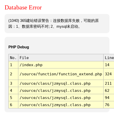
Database Error
(1040) 365建站错误警告：连接数据库失败，可能的原
因：1、数据库密码不对; 2、mysql未启动。
PHP Debug
No.
File
Line
1
/index.php
14
2
/source/function/function_extend.php
324
3
/source/class/jzmysql.class.php
211
4
/source/class/jzmysql.class.php
62
5
/source/class/jzmysql.class.php
94
6
/source/class/jzmysql.class.php
76