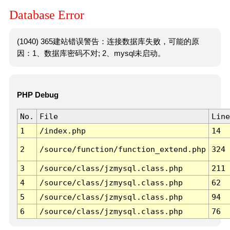
Database Error
(1040) 365建站错误警告：连接数据库失败，可能的原
因：1、数据库密码不对; 2、mysql未启动。
PHP Debug
No.
File
Line
1
/index.php
14
2
/source/function/function_extend.php
324
3
/source/class/jzmysql.class.php
211
4
/source/class/jzmysql.class.php
62
5
/source/class/jzmysql.class.php
94
6
/source/class/jzmysql.class.php
76