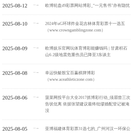
→
2025-08-12
--
欧博轮盘d9彩票网站博彩_“一元售书”亦有隐忧
→
2025-08-10
--
2024年uG环球炸金花吉林体育彩票十一选五
（www.crowngamblingzone.com）
→
2025-08-09
--
欧博娱乐官网玩体育博彩能赚钱吗 | 甘肃积石
山6.2级地震危重伤员已降至3东谈主
→
2025-08-08
--
幸运快艇骰宝百赢棋牌博彩
（www.aceathleticzone.com）
→
2025-08-06
--
菠菜网投平台大全2017抓博彩行动_须眉曾三次
告状仳离 依据张望建议最终纰缪婚配登记被淹
没
→
2025-08-05
--
亚博福建体育彩票31选七的_广州河汉一环保公