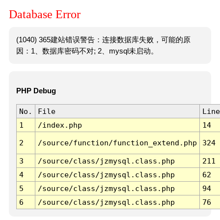
Database Error
(1040) 365建站错误警告：连接数据库失败，可能的原
因：1、数据库密码不对; 2、mysql未启动。
PHP Debug
No.
File
Line
1
/index.php
14
2
/source/function/function_extend.php
324
3
/source/class/jzmysql.class.php
211
4
/source/class/jzmysql.class.php
62
5
/source/class/jzmysql.class.php
94
6
/source/class/jzmysql.class.php
76