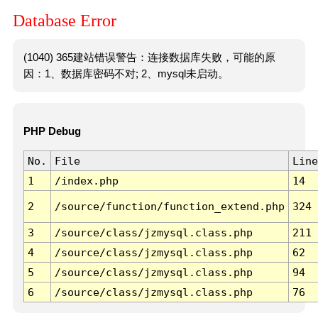
Database Error
(1040) 365建站错误警告：连接数据库失败，可能的原
因：1、数据库密码不对; 2、mysql未启动。
PHP Debug
No.
File
Line
1
/index.php
14
2
/source/function/function_extend.php
324
3
/source/class/jzmysql.class.php
211
4
/source/class/jzmysql.class.php
62
5
/source/class/jzmysql.class.php
94
6
/source/class/jzmysql.class.php
76