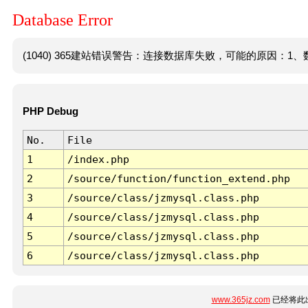
Database Error
(1040) 365建站错误警告：连接数据库失败，可能的原因：1、数
PHP Debug
No.
File
1
/index.php
2
/source/function/function_extend.php
3
/source/class/jzmysql.class.php
4
/source/class/jzmysql.class.php
5
/source/class/jzmysql.class.php
6
/source/class/jzmysql.class.php
www.365jz.com
已经将此