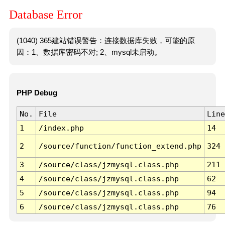
Database Error
(1040) 365建站错误警告：连接数据库失败，可能的原
因：1、数据库密码不对; 2、mysql未启动。
PHP Debug
No.
File
Line
1
/index.php
14
2
/source/function/function_extend.php
324
3
/source/class/jzmysql.class.php
211
4
/source/class/jzmysql.class.php
62
5
/source/class/jzmysql.class.php
94
6
/source/class/jzmysql.class.php
76