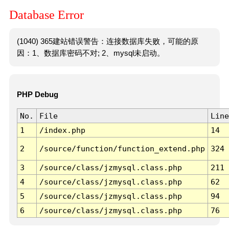
Database Error
(1040) 365建站错误警告：连接数据库失败，可能的原
因：1、数据库密码不对; 2、mysql未启动。
PHP Debug
No.
File
Line
1
/index.php
14
2
/source/function/function_extend.php
324
3
/source/class/jzmysql.class.php
211
4
/source/class/jzmysql.class.php
62
5
/source/class/jzmysql.class.php
94
6
/source/class/jzmysql.class.php
76