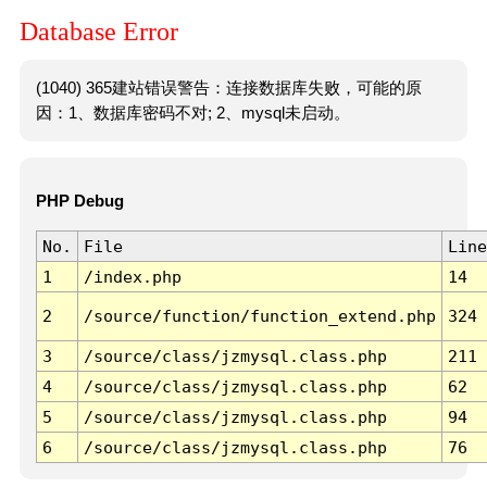
Database Error
(1040) 365建站错误警告：连接数据库失败，可能的原
因：1、数据库密码不对; 2、mysql未启动。
PHP Debug
No.
File
Line
1
/index.php
14
2
/source/function/function_extend.php
324
3
/source/class/jzmysql.class.php
211
4
/source/class/jzmysql.class.php
62
5
/source/class/jzmysql.class.php
94
6
/source/class/jzmysql.class.php
76