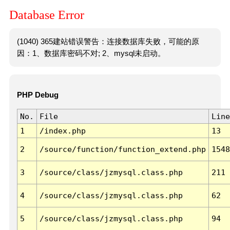
Database Error
(1040) 365建站错误警告：连接数据库失败，可能的原
因：1、数据库密码不对; 2、mysql未启动。
PHP Debug
No.
File
Line
1
/index.php
13
2
/source/function/function_extend.php
1548
3
/source/class/jzmysql.class.php
211
4
/source/class/jzmysql.class.php
62
5
/source/class/jzmysql.class.php
94