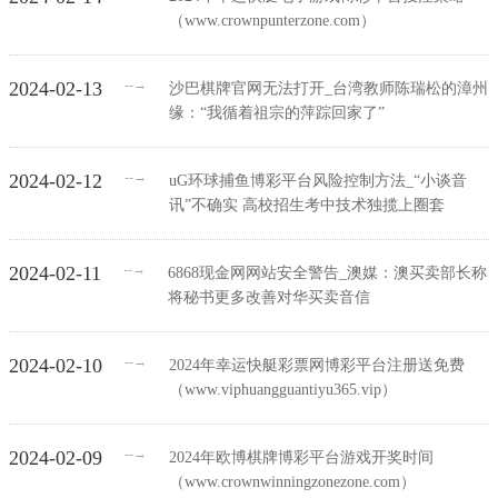
（www.crownpunterzone.com）
→
2024-02-13
--
沙巴棋牌官网无法打开_台湾教师陈瑞松的漳州
缘：“我循着祖宗的萍踪回家了”
→
2024-02-12
--
uG环球捕鱼博彩平台风险控制方法_“小谈音
讯”不确实 高校招生考中技术独揽上圈套
→
2024-02-11
--
6868现金网网站安全警告_澳媒：澳买卖部长称
将秘书更多改善对华买卖音信
→
2024-02-10
--
2024年幸运快艇彩票网博彩平台注册送免费
（www.viphuangguantiyu365.vip）
→
2024-02-09
--
2024年欧博棋牌博彩平台游戏开奖时间
（www.crownwinningzonezone.com）