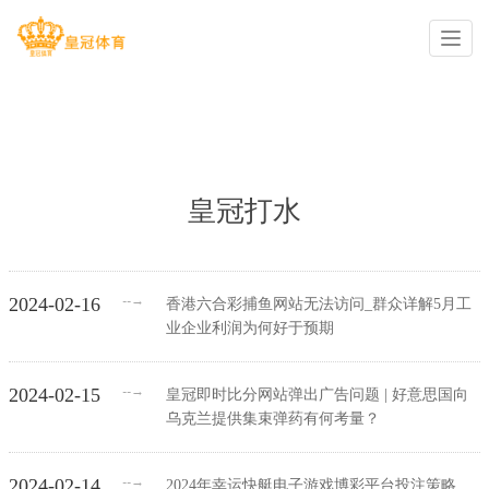
皇冠打水
你的位置：
皇冠博彩
>
皇冠打水
>
→
2024-02-16
--
香港六合彩捕鱼网站无法访问_群众详解5月工
业企业利润为何好于预期
→
2024-02-15
--
皇冠即时比分网站弹出广告问题 | 好意思国向
乌克兰提供集束弹药有何考量？
→
2024-02-14
--
2024年幸运快艇电子游戏博彩平台投注策略