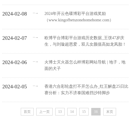
→
2024-02-08
--
2024年开云色碟博彩平台游戏奖励
（www.kingofbetszonehomehome.com）
→
2024-02-07
--
欧博平台博彩平台游戏历史数据_王弢47岁庆
生，与刘璇超恩爱，双儿女颜值高如龙凤胎！
→
2024-02-06
--
火博士灭火器怎么样博彩网站导航 | 地子，地
面的犬子
→
2024-02-05
--
香港六合彩轮盘打不开怎么办_红王解盘25日比
赛分析：实力不济泰国难挡沙特脚步
首页
上一页
13
14
15
16
末页